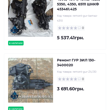
5350, 4350, 65111 ШНКФ
453461.425
Код товара:
remont-gur-kamaz-
4310
0
5 537.41грн.
в наличии
Ремонт ГУР ЗИЛ 130-
3400020
Код товара:
remont-gur-ZIL130
0
3 691.60грн.
в наличии