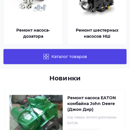
Ремонт насоса-
Ремонт шестерных
дозатора
насосов НШ
Каталог товаров
Новинки
Ремонт насоса EATON
комбайна John Deere
(Джон Дир)
Код товара:
remont-gidronasosa-
EATON