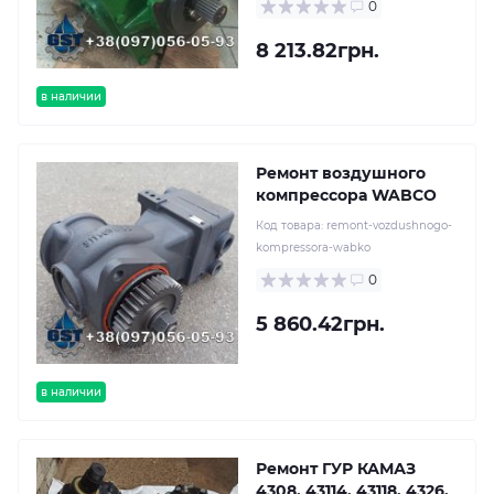
0
8 213.82грн.
в наличии
Ремонт воздушного
компрессора WABCO
Код товара:
remont-vozdushnogo-
kompressora-wabko
0
5 860.42грн.
в наличии
Ремонт ГУР КАМАЗ
4308, 43114, 43118, 4326,