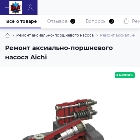
Все о товаре
Отзывов
Вопросы
Ре
0
0
Ремонт аксиально-поршневого насоса
Ремонт аксиально-п
Ремонт аксиально-поршневого
насоса Aichi
в наличии