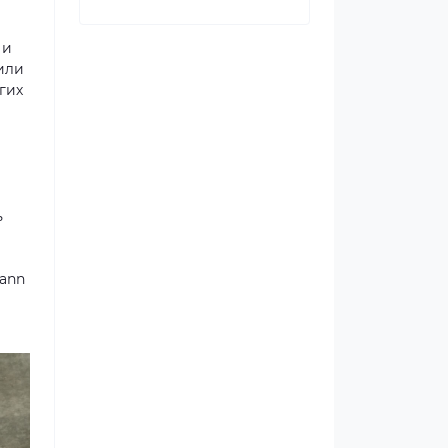
 и
или
гих
ь
ann