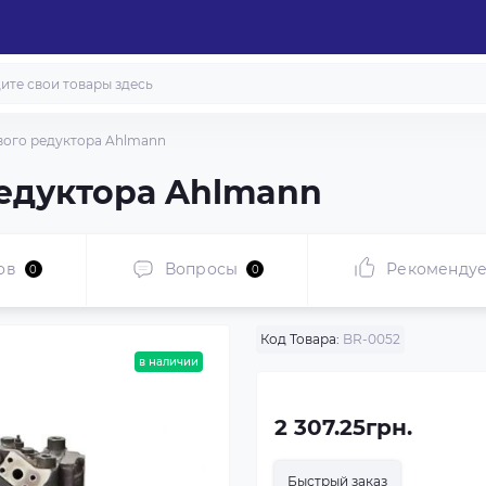
вого редуктора Ahlmann
редуктора Ahlmann
ов
Вопросы
Рекоменду
0
0
Код Товара:
BR-0052
в наличии
2 307.25грн.
Быстрый заказ