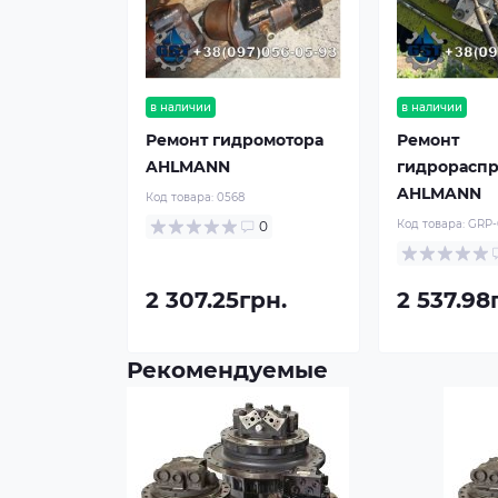
в наличии
в наличии
Ремонт гидромотора
Ремонт
AHLMANN
гидрорасп
AHLMANN
Код товара:
0568
Код товара:
GRP-
0
2 307.25грн.
2 537.98
Рекомендуемые