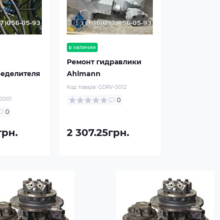
в наличии
Ремонт гидравлики
ределителя
Ahlmann
Код товара:
GDRV-0012
0001
0
0
грн.
2 307.25грн.