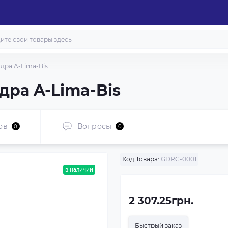
дра A-Lima-Bis
ра A-Lima-Bis
ов
Вопросы
0
0
Код Товара:
GDRC-0001
в наличии
2 307.25грн.
Быстрый заказ