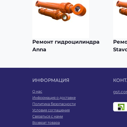
Ремонт гидроцилиндра
Ремо
Anna
Stavo
ИНФОРМАЦИЯ
КОНТ
О нас
gst.c
Информация о доставке
Политика безопасности
Условия соглашения
Связаться с нами
Возврат товара