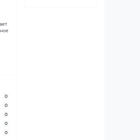
ает
сное
0
0
0
0
0