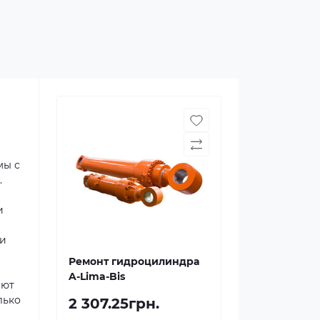
мы с
.
и
 и
Ремонт гидроцилиндра
A-Lima-Bis
яют
лько
2 307.25грн.