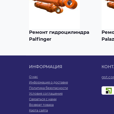
Ремонт гидроцилиндра
Ремо
Palfinger
Palaz
ИНФОРМАЦИЯ
КОНТ
О нас
gst.c
Информация о доставке
Политика безопасности
Условия соглашения
Связаться с нами
Возврат товара
Карта сайта