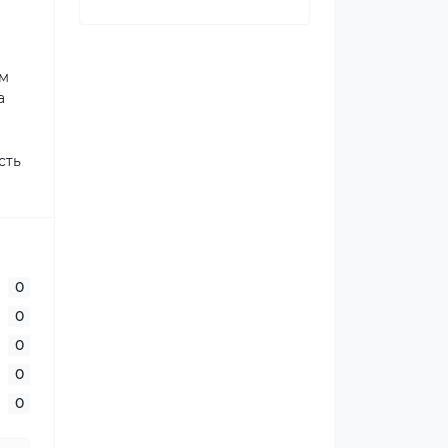
ам
а
сть
0
0
0
0
0