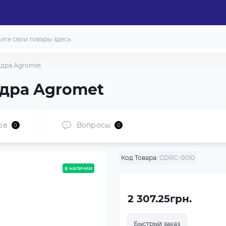
дра Agromet
дра Agromet
ов
Вопросы
0
0
Код Товара:
GDRC-0010
в наличии
2 307.25грн.
Быстрый заказ