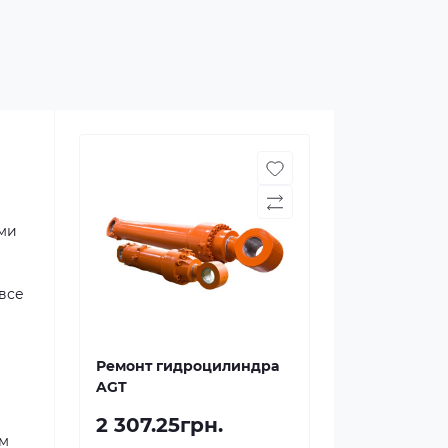
ми
все
Ремонт гидроцилиндра
AGT
2 307.25грн.
ем