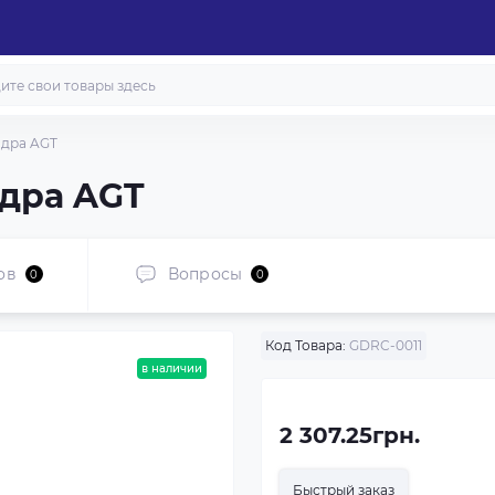
дра AGT
дра AGT
ов
Вопросы
0
0
Код Товара:
GDRC-0011
в наличии
2 307.25грн.
Быстрый заказ