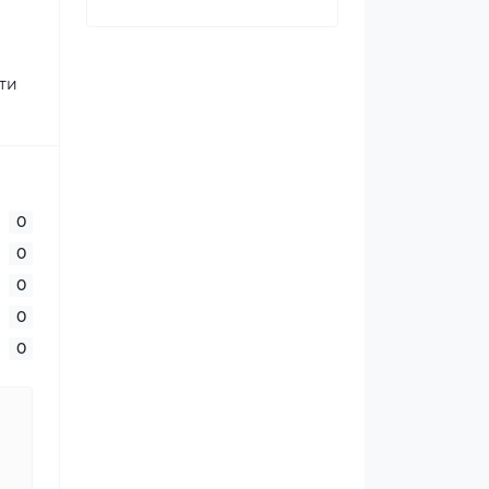
ти
0
0
0
0
0