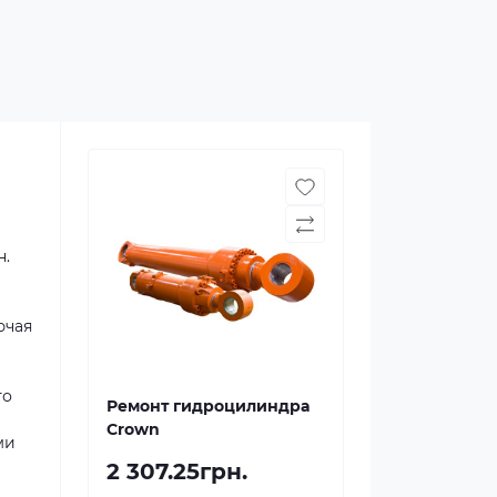
н.
ючая
то
Ремонт гидроцилиндра
Crown
ми
2 307.25грн.