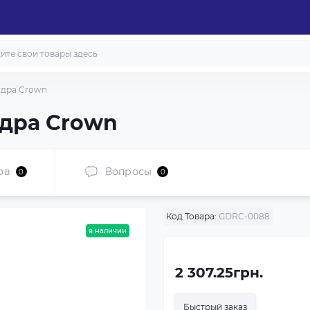
ндра Crown
дра Crown
ов
Вопросы
0
0
Код Товара:
GDRC-0088
в наличии
2 307.25грн.
Быстрый заказ