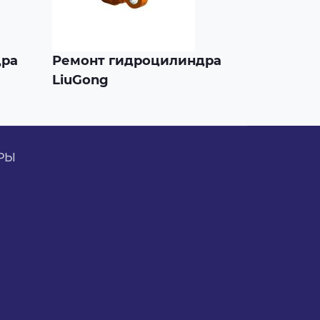
дра
Ремонт гидроцилиндра
LiuGong
РЫ