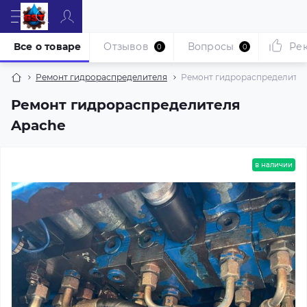
Все о товаре
Отзывов
Вопросы
Ре
0
0
Ремонт гидрораспределителя
Ремонт гидрораспределител
Ремонт гидрораспределителя
Apache
в наличии