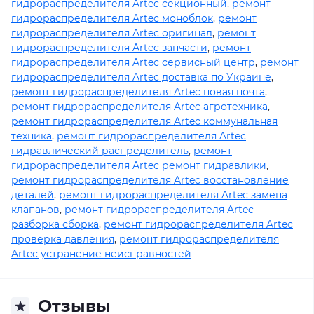
гидрораспределителя Artec секционный
,
ремонт
гидрораспределителя Artec моноблок
,
ремонт
гидрораспределителя Artec оригинал
,
ремонт
гидрораспределителя Artec запчасти
,
ремонт
гидрораспределителя Artec сервисный центр
,
ремонт
гидрораспределителя Artec доставка по Украине
,
ремонт гидрораспределителя Artec новая почта
,
ремонт гидрораспределителя Artec агротехника
,
ремонт гидрораспределителя Artec коммунальная
техника
,
ремонт гидрораспределителя Artec
гидравлический распределитель
,
ремонт
гидрораспределителя Artec ремонт гидравлики
,
ремонт гидрораспределителя Artec восстановление
деталей
,
ремонт гидрораспределителя Artec замена
клапанов
,
ремонт гидрораспределителя Artec
разборка сборка
,
ремонт гидрораспределителя Artec
проверка давления
,
ремонт гидрораспределителя
Artec устранение неисправностей
Отзывы