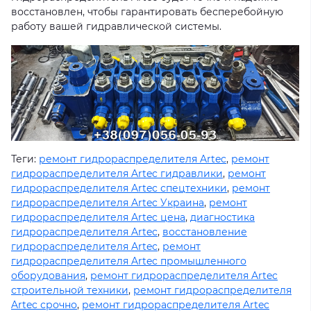
восстановлен, чтобы гарантировать бесперебойную
работу вашей гидравлической системы.
Теги:
ремонт гидрораспределителя Artec
,
ремонт
гидрораспределителя Artec гидравлики
,
ремонт
гидрораспределителя Artec спецтехники
,
ремонт
гидрораспределителя Artec Украина
,
ремонт
гидрораспределителя Artec цена
,
диагностика
гидрораспределителя Artec
,
восстановление
гидрораспределителя Artec
,
ремонт
гидрораспределителя Artec промышленного
оборудования
,
ремонт гидрораспределителя Artec
строительной техники
,
ремонт гидрораспределителя
Artec срочно
,
ремонт гидрораспределителя Artec