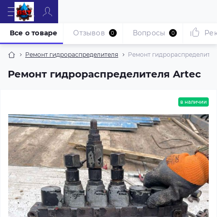
Все о товаре
Отзывов
Вопросы
Ре
0
0
Ремонт гидрораспределителя
Ремонт гидрораспределител
Ремонт гидрораспределителя Artec
в наличии