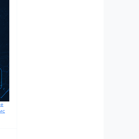
ие
ис