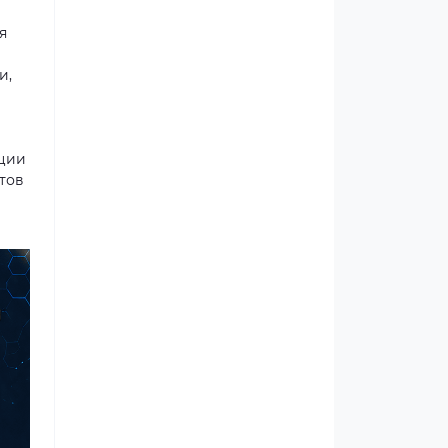
я
и,
ации
тов