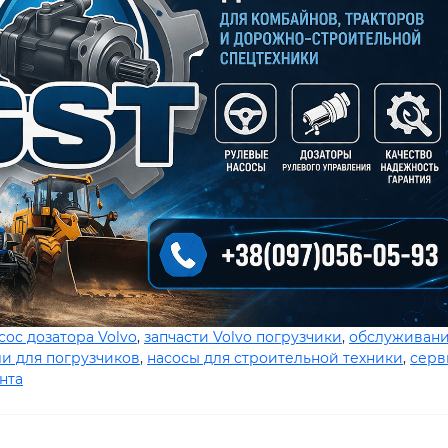
сос дозатора Volvo
,
запчасти Volvo погрузчики
,
обслуживан
ли для погрузчиков
,
насосы для строительной техники
,
серв
нта