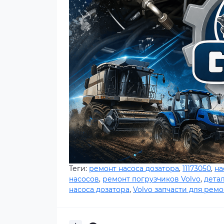
Теги:
ремонт насоса дозатора
,
11173050
,
на
насосов
,
ремонт погрузчиков Volvo
,
дета
насоса дозатора
,
Volvo запчасти для ремо