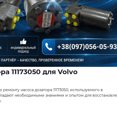
ра 11173050 для Volvo
ремонту насоса дозатора 11173050, используемого в
бладают необходимыми знаниями и опытом для восстановл
.