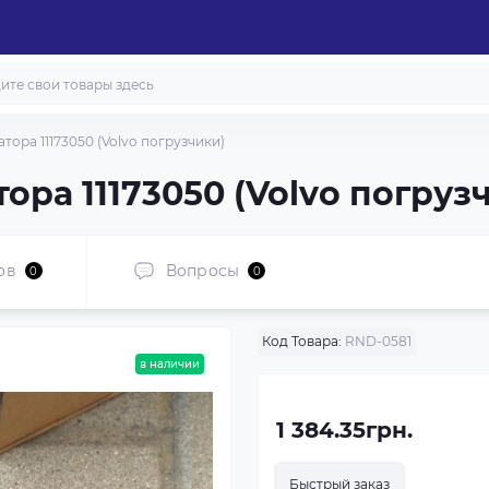
тора 11173050 (Volvo погрузчики)
ора 11173050 (Volvo погруз
ов
Вопросы
0
0
Код Товара:
RND-0581
в наличии
1 384.35грн.
Быстрый заказ