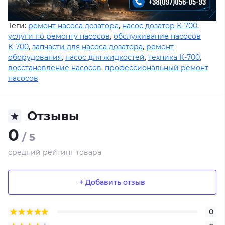
Теги:
ремонт насоса дозатора
,
насос дозатор К-700
,
услуги по ремонту насосов
,
обслуживание насосов
К-700
,
запчасти для насоса дозатора
,
ремонт
оборудования
,
насос для жидкостей
,
техника К-700
,
восстановление насосов
,
профессиональный ремонт
насосов
Отзывы
0
/ 5
средний рейтинг товара
+ Добавить отзыв
0