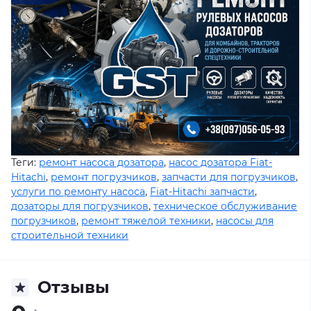
Теги:
ремонт насоса дозатора
,
насос дозатора Fiat-
Hitachi
,
ремонт погрузчиков
,
запчасти для погрузчиков
,
услуги по ремонту насоса
,
Fiat-Hitachi запчасти
,
дозаторы для погрузчиков
,
техническое обслуживание
погрузчиков
,
ремонт тяжелой техники
,
насосы для
строительной техники
Отзывы