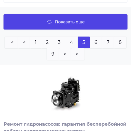
Показать еще
|<
<
1
2
3
4
5
6
7
8
9
>
>|
Ремонт гидронасосов: гарантия бесперебойной