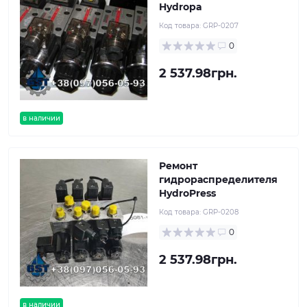
Hydropa
Код товара:
GRP-0207
0
2 537.98грн.
в наличии
Ремонт
гидрораспределителя
HydroPress
Код товара:
GRP-0208
0
2 537.98грн.
в наличии