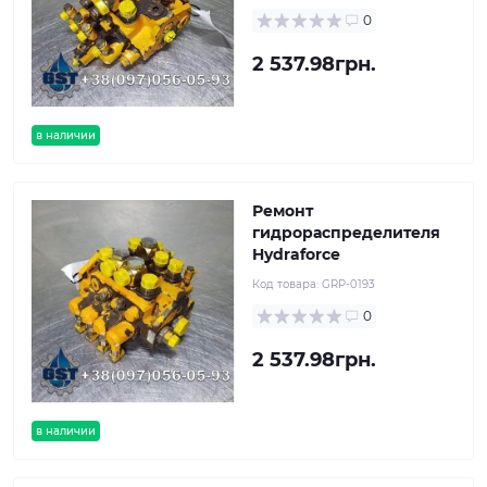
0
2 537.98грн.
в наличии
Ремонт
гидрораспределителя
Hydraforce
Код товара:
GRP-0193
0
2 537.98грн.
в наличии