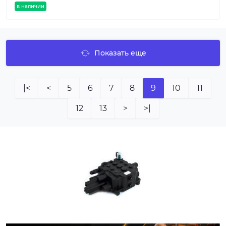
в наличии
Показать еще
|<
<
5
6
7
8
9
10
11
12
13
>
>|