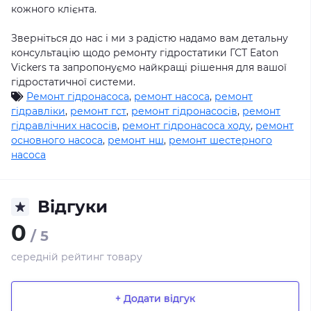
кожного клієнта.
Зверніться до нас і ми з радістю надамо вам детальну
консультацію щодо ремонту гідростатики ГСТ Eaton
Vickers та запропонуємо найкращі рішення для вашої
гідростатичної системи.
Ремонт гідронасоса
,
ремонт насоса
,
ремонт
гідравліки
,
ремонт гст
,
ремонт гідронасосів
,
ремонт
гідравлічних насосів
,
ремонт гідронасоса ходу
,
ремонт
основного насоса
,
ремонт нш
,
ремонт шестерного
насоса
Відгуки
0
/ 5
середній рейтинг товару
+ Додати відгук