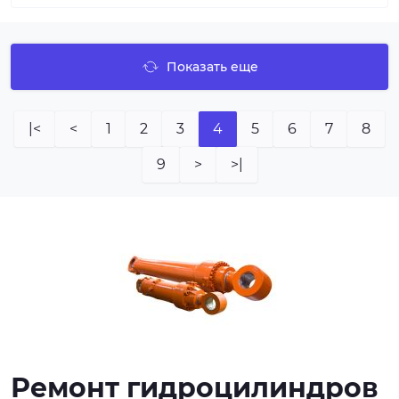
Показать еще
|<
<
1
2
3
4
5
6
7
8
9
>
>|
Ремонт гидроцилиндров