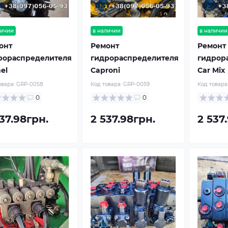
личии
в наличии
в наличии
онт
Ремонт
Ремонт
рораспределителя
гидрораспределителя
гидрор
el
Caproni
Car Mix
овара:
GRP-0058
Код товара:
GRP-0059
Код товара
0
0
37.98грн.
2 537.98грн.
2 537