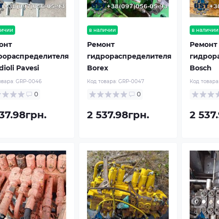
личии
в наличии
в наличии
онт
Ремонт
Ремонт
рораспределителя
гидрораспределителя
гидрор
ioli Pavesi
Borex
Bosch
овара:
GRP-0046
Код товара:
GRP-0047
Код товара
0
0
37.98грн.
2 537.98грн.
2 537