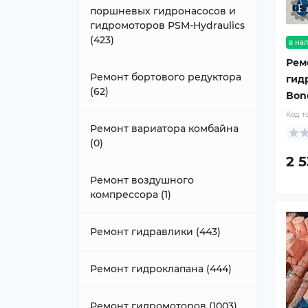
поршневых гидронасосов и
гидромоторов PSM-Hydraulics
(423)
в на
Рем
Ремонт бортового редуктора
гид
(62)
Bond
Код т
Ремонт вариатора комбайна
(0)
2 5
Ремонт воздушного
компрессора (1)
Ремонт гидравлики (443)
Ремонт гидроклапана (444)
Ремонт гидромоторов (1003)