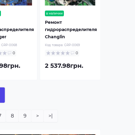
в наличии
Ремонт
аспределителя
гидрораспределителя
ger
Changlin
:
GRP-0068
Код товара:
GRP-0069
0
0
.98грн.
2 537.98грн.
7
8
9
>
>|