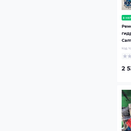
в на
Рем
гид
Cam
Код т
2 5