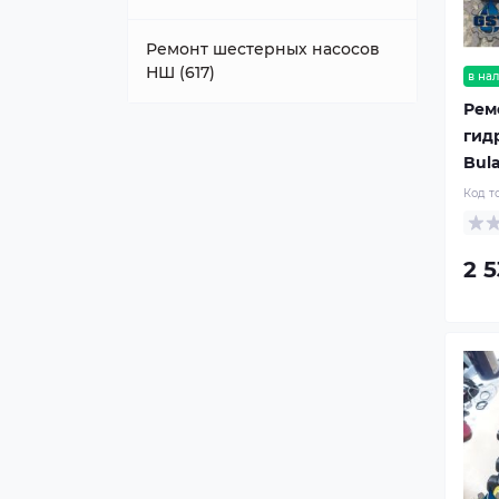
Ремонт шестерных насосов
НШ (617)
в на
Рем
гид
Bula
Код т
2 5