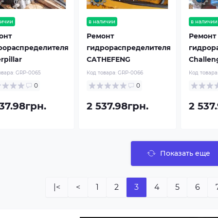
личии
в наличии
в наличии
онт
Ремонт
Ремонт
рораспределителя
гидрораспределителя
гидрор
rpillar
CATHEFENG
Challen
овара:
GRP-0065
Код товара:
GRP-0066
Код товара
0
0
37.98грн.
2 537.98грн.
2 537
Показать еще
|<
<
1
2
3
4
5
6