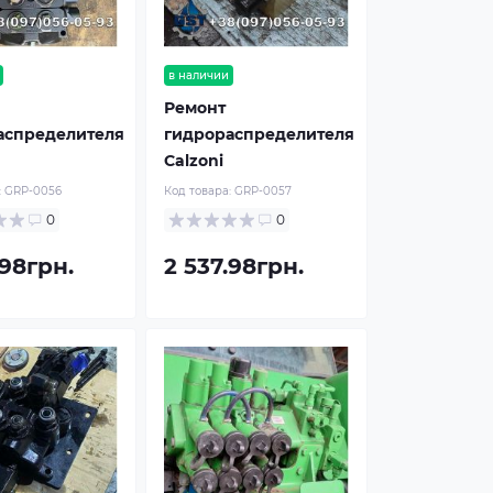
в наличии
Ремонт
аспределителя
гидрораспределителя
Calzoni
:
GRP-0056
Код товара:
GRP-0057
0
0
.98грн.
2 537.98грн.