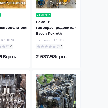
в наличии
Ремонт
аспределителя
гидрораспределителя
Bosch-Rexroth
:
GRP-0048
Код товара:
GRP-0049
0
0
.98грн.
2 537.98грн.