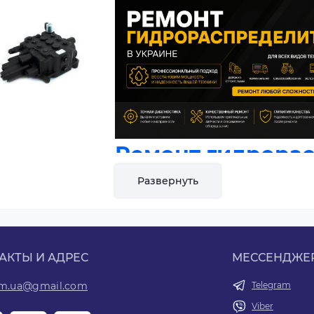
Ремонт гидрорас
Украине
— диагн
Развернуть
восстановление 
спецтехники
АКТЫ И АДРЕС
МЕССЕНДЖЕ
Гидрораспределитель
— один из
om.ua@gmail.com
Telegram
гидравлической системы, отвеч
рабочей жидкости и управлени
Viber