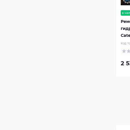
в на
Рем
гид
Cate
Код т
2 5