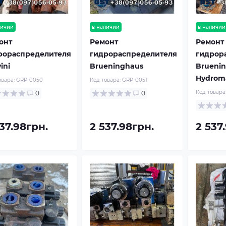
личии
в наличии
в наличии
онт
Ремонт
Ремонт
рораспределителя
гидрораспределителя
гидрор
ini
Brueninghaus
Brueni
Hydrom
овара:
GRP-0050
Код товара:
GRP-0051
Код товара
0
0
37.98грн.
2 537.98грн.
2 537