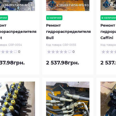
личии
в наличии
в наличии
онт
Ремонт
Ремонт
рораспределителя
гидрораспределителя
гидрор
t
Bull
Caffini
овара:
GRP-0054
Код товара:
GRP-0055
Код товара
0
0
37.98грн.
2 537.98грн.
2 537