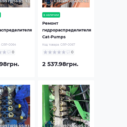
в наличии
Ремонт
аспределителя
гидрораспределителя
Cat-Pumps
:
GRP-0064
Код товара:
GRP-0067
0
0
.98грн.
2 537.98грн.