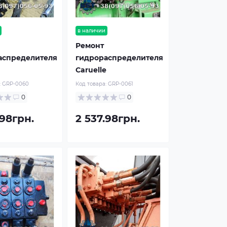
в наличии
Ремонт
аспределителя
гидрораспределителя
Caruelle
:
GRP-0060
Код товара:
GRP-0061
0
0
.98грн.
2 537.98грн.