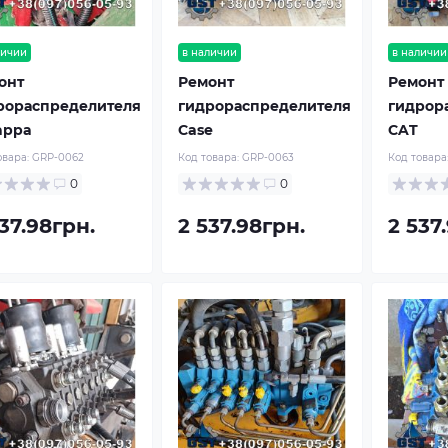
личии
в наличии
в наличии
онт
Ремонт
Ремонт
рораспределителя
гидрораспределителя
гидрор
appa
Case
CAT
овара:
GRP-0062
Код товара:
GRP-0063
Код товара
0
0
37.98грн.
2 537.98грн.
2 537