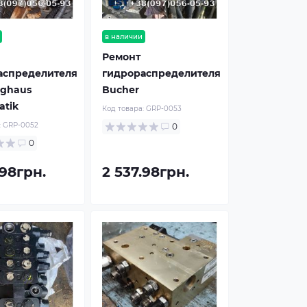
в наличии
Ремонт
аспределителя
гидрораспределителя
nghaus
Bucher
atik
Код товара:
GRP-0053
:
GRP-0052
0
0
.98грн.
2 537.98грн.