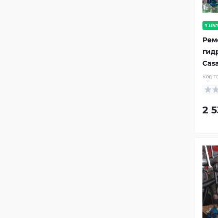
в на
Рем
гид
Cas
Код т
2 5