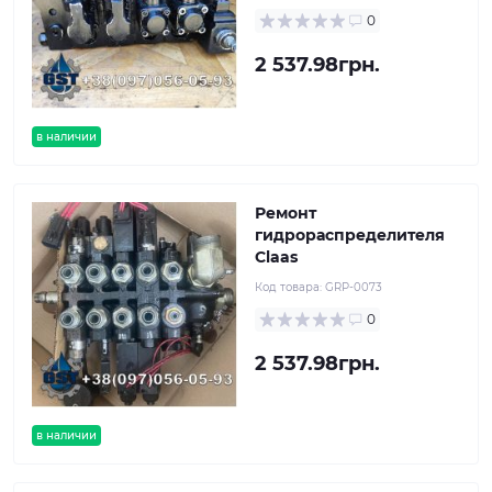
0
2 537.98грн.
в наличии
Ремонт
гидрораспределителя
Claas
Код товара:
GRP-0073
0
2 537.98грн.
в наличии