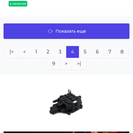
в наличии
Показать еще
|<
<
1
2
3
4
5
6
7
8
9
>
>|