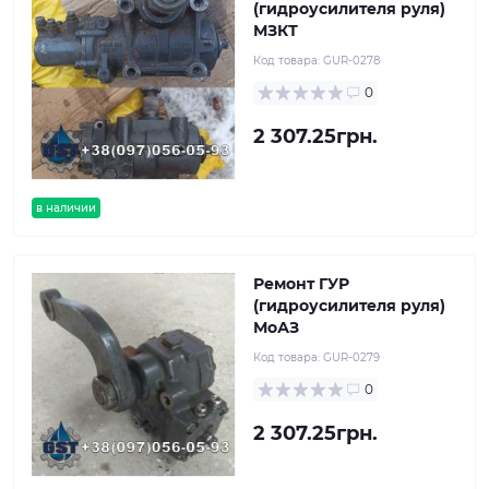
(гидроусилителя руля)
МЗКТ
Код товара:
GUR-0278
0
2 307.25грн.
в наличии
Ремонт ГУР
(гидроусилителя руля)
МоАЗ
Код товара:
GUR-0279
0
2 307.25грн.