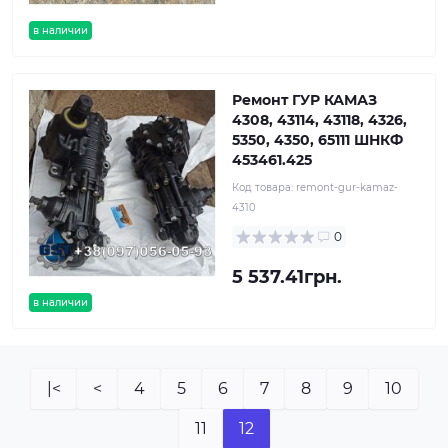
в наличии
Ремонт ГУР КАМАЗ
4308, 43114, 43118, 4326,
5350, 4350, 65111 ШНКФ
453461.425
Код товара:
remont-gur-kamaz-
4310
0
5 537.41грн.
в наличии
|<
<
4
5
6
7
8
9
10
11
12