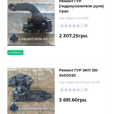
Ремонт ГУР
(гидроусилителя руля)
Урал
Код товара:
GUR-0283
0
2 307.25грн.
в наличии
Ремонт ГУР ЗИЛ 130-
3400020
Код товара:
remont-gur-ZIL130
0
3 691.60грн.