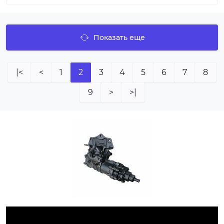
Показать еще
|<
<
1
2
3
4
5
6
7
8
9
>
>|