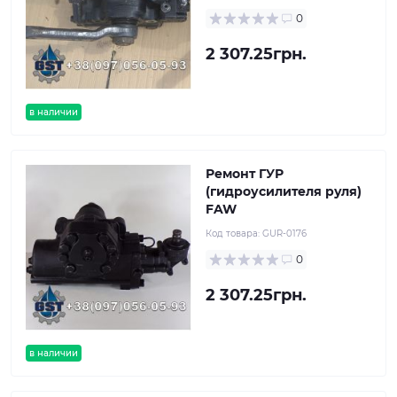
0
2 307.25грн.
в наличии
Ремонт ГУР
(гидроусилителя руля)
FAW
Код товара:
GUR-0176
0
2 307.25грн.
в наличии